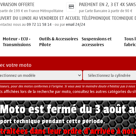
IVRAISON OFFERTE
PAIEMENT EN 2, 3 ET 4X SANS
partir de 199 € en France Métropolitaine
par Carte Bancaire à partir de 90 €
UVERT DU LUNDI AU VENDREDI ET ACCUEIL TÉLÉPHONIQUE TECHNIQUE D
ontactez nous au
09 72 11 58 14
- ou par
email 24/24
Moteur - ECU -
Outils & Accessoires
Suspensions et
Tous l
Transmissions
Pilote
accessoires
fabri
vec votre moto
isseurs, pour des motos conformes à l'origine. Si vous avez le moindre doute n'hésitez pas à nous 
 affichées lors de la recherche par moto, consultez les autres catégories du si
yMoto est fermé du 3 août 
port technique pendant cette période.
raitées dans leur ordre d'arrivée à not