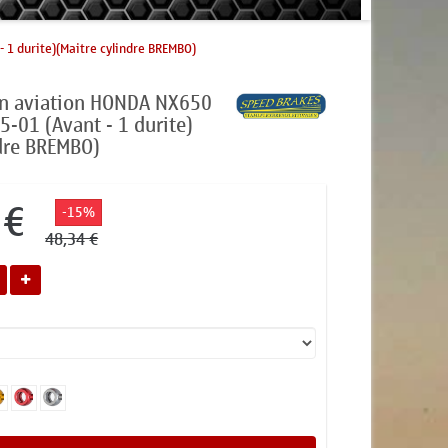
 1 durite)(Maitre cylindre BREMBO)
ein aviation HONDA NX650
-01 (Avant - 1 durite)
ndre BREMBO)
 €
-15%
48,34 €