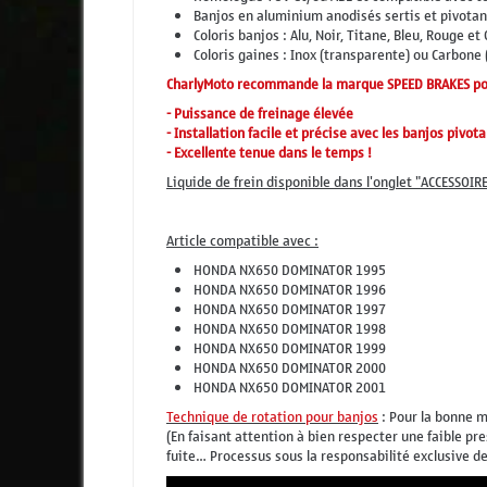
Banjos en aluminium anodisés sertis et pivotant
Coloris banjos : Alu, Noir, Titane, Bleu, Rouge et 
Coloris gaines : Inox (transparente) ou Carbone 
CharlyMoto recommande la marque SPEED BRAKES pour
- Puissance de freinage élevée
- Installation facile et précise avec les banjos pivota
- Excellente tenue dans le temps !
Liquide de frein disponible dans l'onglet "ACCESSOIR
Article compatible avec :
HONDA NX650 DOMINATOR 1995
HONDA NX650 DOMINATOR 1996
HONDA NX650 DOMINATOR 1997
HONDA NX650 DOMINATOR 1998
HONDA NX650 DOMINATOR 1999
HONDA NX650 DOMINATOR 2000
HONDA NX650 DOMINATOR 2001
Technique de rotation pour banjos
: Pour la bonne m
(En faisant attention à bien respecter une faible p
fuite… Processus sous la responsabilité exclusive de