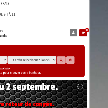
 FRAIS
E 9H À 11H
0
es
cants
contacter.
te pour trouver votre bonheur.
au 2 septembre.
re retour de congés.