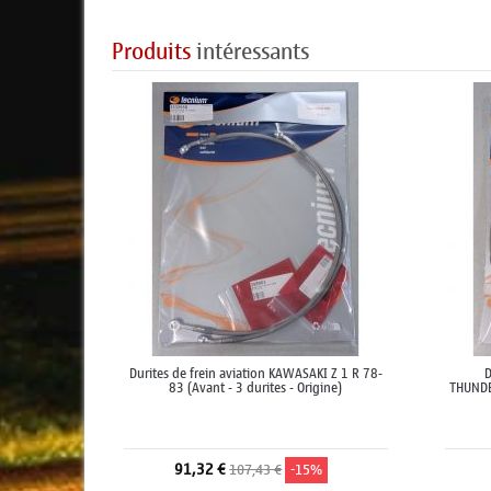
Produits
intéressants
Durites de frein aviation KAWASAKI Z 1 R 78-
D
83 (Avant - 3 durites - Origine)
THUNDE
91,32 €
107,43 €
-15%