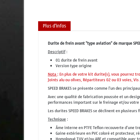
Plus d'infos
Durite de frein avant "type aviation" de marque S
Descriptif
:
01 durite de frein avant
Version type origine
Nota
: En plus de votre kit durite(s), vous pourrez t
Joints alu ou olives, Répartiteurs 02 ou 03 voies, Vi
SPEED BRAKES se présente comme l'un des principaux
Avec une qualité de fabrication poussée et un design
performances important sur le freinage et/ou votr
Les durites SPEED BRAKES se déclinent en plusieurs 
Technique
:
Âme interne en PTFE Teflon recouverte d'une tres
Gaine extérieure en PVC coloré et protecteur, ré
Homologué TUV et/ou ABE et compatible avec tou