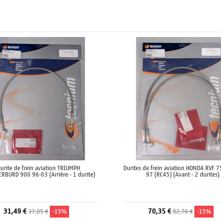
urite de frein aviation TRIUMPH
Durites de frein aviation HONDA RVF 7
RBURD 900 96-03 (Arrière - 1 durite)
97 (RC45) (Avant - 2 durites)
31,49 €
70,35 €
37,05 €
-15%
82,76 €
-15%