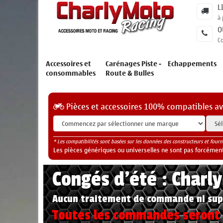
L
à 
O
C
Accessoires et
Carénages Piste -
Echappements
consommables
Route & Bulles
Pièces et accessoires 100% compatibles a
* Les compatibilités sont basées sur les données des constructeurs et fourn
Les pièces génériques ou universelles ne sont pas forcéments
Congés d'été : Charl
Aucun traitement de commande ni sup
Toutes les commandes seront t