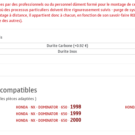
ées par des professionnels ou du personnel dûment formé pour le montage de cel
 où des processus particuliers doivent être rigoureusement suivis - purge de sy
e à distance, il appartient donc à chacun, en fonction de son savoir-faire REEL
e des autres).
is
Durite Carbone (+0.92 €)
Durite Inox
 compatibles
 les pièces adaptées )
1998
HONDA
-
NX - DOMINATOR
-
650
-
HOND
1999
HONDA
-
NX - DOMINATOR
-
650
-
2000
HONDA
-
NX - DOMINATOR
-
650
-