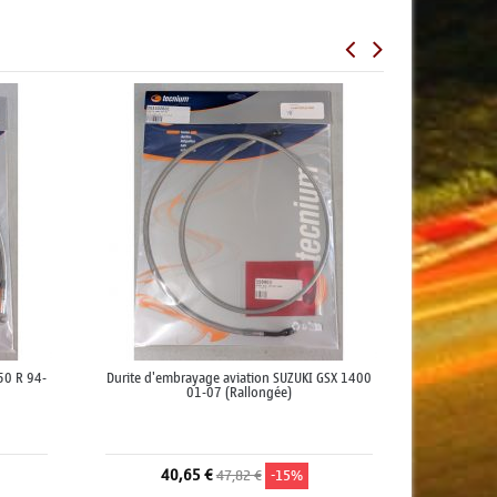
50 R 94-
Durite d'embrayage aviation SUZUKI GSX 1400
01-07 (Rallongée)
40,65 €
47,82 €
-15%