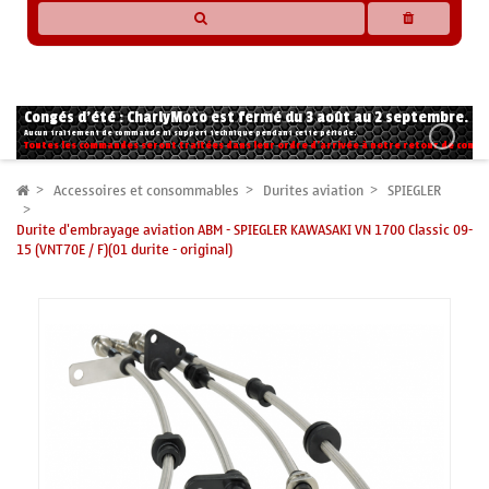
* Les compatibilités sont basées sur les données des constructeurs et fournisseurs,
pour des motos conformes à l'origine. Si vous avez le moindre doute n'hésitez pas
à nous contacter.
Congés d'été : CharlyMoto est fermé du 3 août au 2 septembre.
Aucun traitement de commande ni support technique pendant cette période.
Toutes les commandes seront traitées dans leur ordre d'arrivée à notre retour de congé
Accessoires et consommables
Durites aviation
SPIEGLER
Durite d'embrayage aviation ABM - SPIEGLER KAWASAKI VN 1700 Classic 09-
15 (VNT70E / F)(01 durite - original)