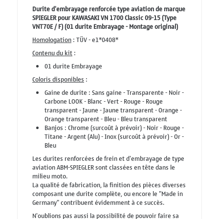
Durite d'embrayage renforcée type aviation de marque
SPIEGLER pour KAWASAKI VN 1700 Classic 09-15 (Type
VNT70E / F) (01 durite Embrayage - Montage original)
Homologation
: TÜV - e1*0408*
Contenu du kit
:
01 durite Embrayage
Coloris disponibles
:
Gaine de durite : Sans gaine - Transparente - Noir -
Carbone LOOK - Blanc - Vert - Rouge - Rouge
transparent - Jaune - Jaune transparent - Orange -
Orange transparent - Bleu - Bleu transparent
Banjos : Chrome (surcoût à prévoir) - Noir - Rouge -
Titane - Argent (Alu) - Inox (surcoût à prévoir) - Or -
Bleu
Les durites renforcées de frein et d'embrayage de type
aviation ABM-SPIEGLER sont classées en tête dans le
milieu moto.
La qualité de fabrication, la finition des pièces diverses
composant une durite complète, ou encore le "Made in
Germany" contribuent évidemment à ce succès.
N'oublions pas aussi la possibilité de pouvoir faire sa