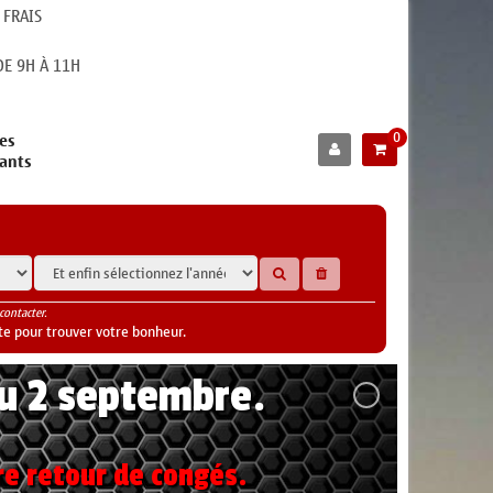
 FRAIS
E 9H À 11H
0
es
cants
contacter.
te pour trouver votre bonheur.
au 2 septembre.
re retour de congés.