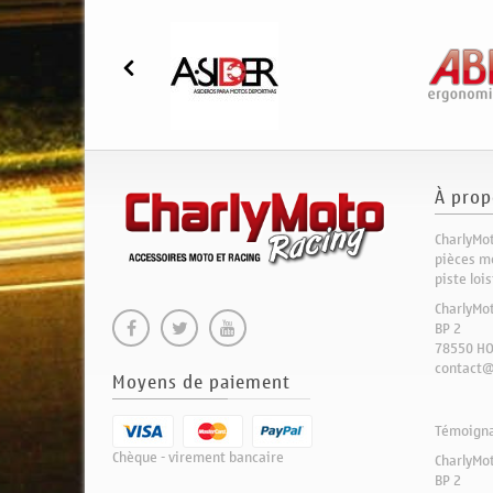
À prop
CharlyMot
pièces mo
piste loi
CharlyMo
BP 2
78550 H
contact@
Moyens de paiement
Témoignag
Chèque - virement bancaire
CharlyMo
BP 2