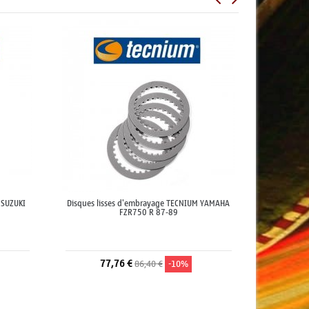
 SUZUKI
Disques lisses d'embrayage TECNIUM YAMAHA
FZR750 R 87-89
77,76 €
86,40 €
-10%