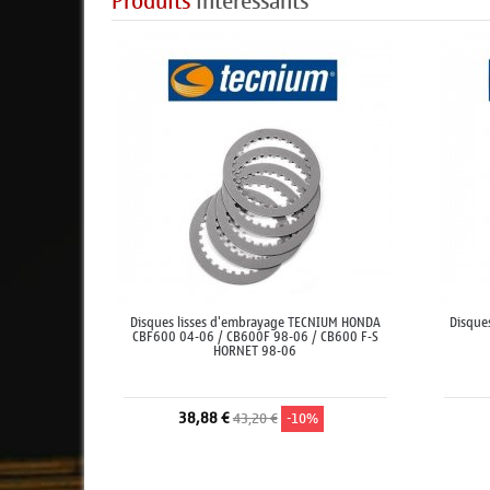
Produits
intéressants
Disques lisses d'embrayage TECNIUM HONDA
Disque
CBF600 04-06 / CB600F 98-06 / CB600 F-S
HORNET 98-06
38,88 €
43,20 €
-10%