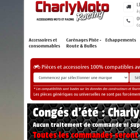
L
à 
O
C
Accessoires et
Carénages Piste -
Echappements
consommables
Route & Bulles
Pièces et accessoires 100% compatibles a
* Les compatibilités sont basées sur les données des constructeurs et fourn
Les pièces génériques ou universelles ne sont pas forcéments
Congés d'été : Charl
Aucun traitement de commande ni sup
Toutes les commandes seront t