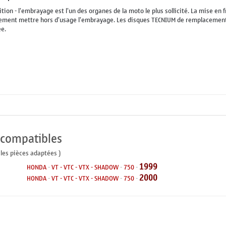
tition - l'embrayage est l'un des organes de la moto le plus sollicité. La mise e
dement mettre hors d'usage l'embrayage. Les disques TECNIUM de remplacement 
ée.
 compatibles
 les pièces adaptées )
1999
HONDA
-
VT - VTC - VTX - SHADOW
-
750
-
2000
HONDA
-
VT - VTC - VTX - SHADOW
-
750
-