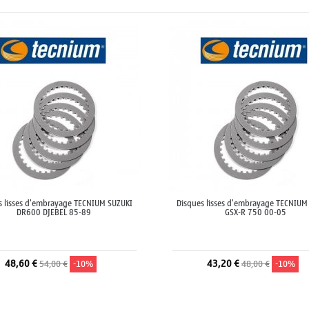
s lisses d'embrayage TECNIUM SUZUKI
Disques lisses d'embrayage TECNIUM
DR600 DJEBEL 85-89
GSX-R 750 00-05
48,60 €
43,20 €
54,00 €
-10%
48,00 €
-10%