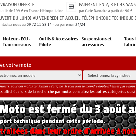
IVRAISON OFFERTE
PAIEMENT EN 2, 3 ET 4X SANS
partir de 199 € en France Métropolitaine
par Carte Bancaire à partir de 90 €
UVERT DU LUNDI AU VENDREDI ET ACCUEIL TÉLÉPHONIQUE TECHNIQUE D
ontactez nous au
09 72 11 58 14
- ou par
email 24/24
Moteur - ECU -
Outils & Accessoires
Suspensions et
Tous l
Transmissions
Pilote
accessoires
fabri
vec votre moto
isseurs, pour des motos conformes à l'origine. Si vous avez le moindre doute n'hésitez pas à nous 
 affichées lors de la recherche par moto, consultez les autres catégories du si
yMoto est fermé du 3 août 
port technique pendant cette période.
raitées dans leur ordre d'arrivée à not