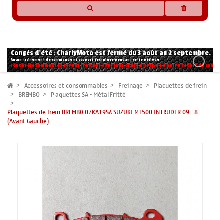
* Les compatibilités sont basées sur les données des constructeurs et fournisseurs,
pour des motos conformes à l'origine. Si vous avez le moindre doute n'hésitez pas
à nous contacter.
Congés d'été : CharlyMoto est fermé du 3 août au 2 septembre.
Aucun traitement de commande ni support technique pendant cette période.
Toutes les commandes seront traitées dans leur ordre d'arrivée à notre retour de congé
Accessoires et consommables
Freinage
Plaquettes de frein
BREMBO
Plaquettes SA - Métal Fritté
Plaquettes de frein BREMBO 07KA19SA SUZUKI M1500 INTRUDER 09-18
(Avant Gauche)