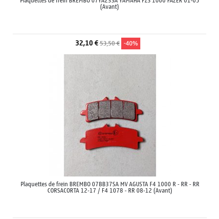
Plaquettes de frein BREMBO 07YA23SA YAMAHA FZS 1000 FAZER 01-05
(Avant)
32,10 €
53,50 €
-40%
Plaquettes de frein BREMBO 07BB37SA MV AGUSTA F4 1000 R - RR - RR
CORSACORTA 12-17 / F4 1078 - RR 08-12 (Avant)