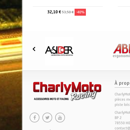
32,10 €
53,50 €
-40%
À prop
CharlyMot
pièces mo
piste loi
CharlyMo
BP 2
78550 H
contact@