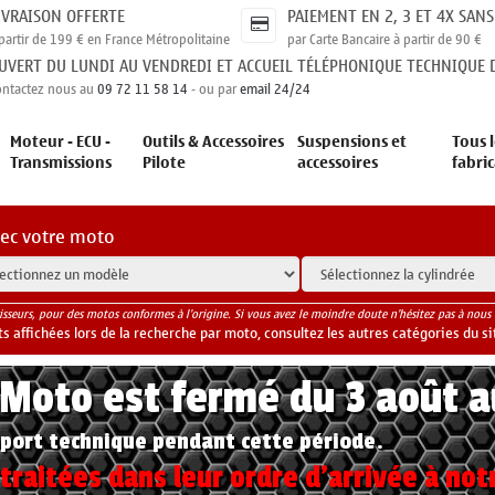
IVRAISON OFFERTE
PAIEMENT EN 2, 3 ET 4X SANS
partir de 199 € en France Métropolitaine
par Carte Bancaire à partir de 90 €
UVERT DU LUNDI AU VENDREDI ET ACCUEIL TÉLÉPHONIQUE TECHNIQUE D
ontactez nous au
09 72 11 58 14
- ou par
email 24/24
Moteur - ECU -
Outils & Accessoires
Suspensions et
Tous l
Transmissions
Pilote
accessoires
fabri
vec votre moto
isseurs, pour des motos conformes à l'origine. Si vous avez le moindre doute n'hésitez pas à nous 
 affichées lors de la recherche par moto, consultez les autres catégories du si
yMoto est fermé du 3 août 
port technique pendant cette période.
raitées dans leur ordre d'arrivée à not