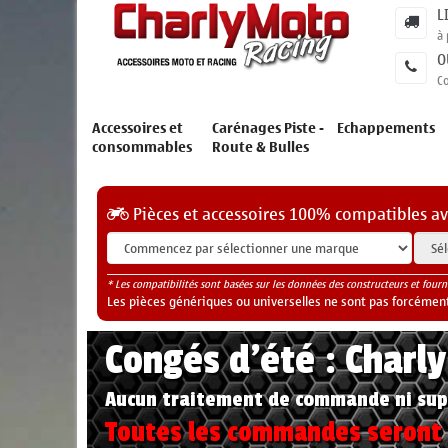
L
à 
O
C
Accessoires et
Carénages Piste -
Echappements
consommables
Route & Bulles
Pièces et accessoires 100% compatibles a
* Les compatibilités sont basées sur les données des constructeurs et fourn
Les pièces génériques ou universelles ne sont pas forcéments
Congés d'été : Charl
Aucun traitement de commande ni sup
Toutes les commandes seront t