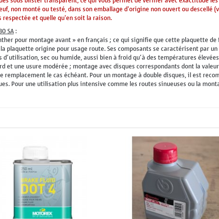
ues sous blister transparent, ce qui vous permet de vérifier avec exactitude les
 neuf, non monté ou testé, dans son emballage d'origine non ouvert ou descellé (
 respectée et quelle qu'en soit la raison.
BO SA
:
 synther pour montage avant » en français ; ce qui signifie que cette plaquette 
a plaquette origine pour usage route. Ses composants se caractérisent par un co
d’utilisation, sec ou humide, aussi bien à froid qu’à des températures élevées. 
ard et une usure modérée ; montage avec disques correspondants dont la valeur
 de remplacement le cas échéant. Pour un montage à double disques, il est rec
es. Pour une utilisation plus intensive comme les routes sinueuses ou la monta