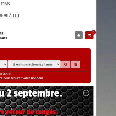
 FRAIS
E 9H À 11H
0
es
cants
contacter.
te pour trouver votre bonheur.
au 2 septembre.
re retour de congés.