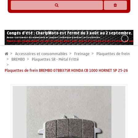
* Les compatibilités sont basées sur les données des constructeurs et fournisseurs,
pour des motos conformes à l'origine. Si vous avez le moindre doute n'hésitez pas
à nous contacter.
Congés d'été : CharlyMoto est fermé du 3 août au 2 septembre.
Aucun traitement de commande ni support technique pendant cette période.
Toutes les commandes seront traitées dans leur ordre d'arrivée à notre retour de congé
Accessoires et consommables
Freinage
Plaquettes de frein
BREMBO
Plaquettes SR - Métal Fritté
Plaquettes de frein BREMBO 07BB37SR HONDA CB 1000 HORNET SP 25-26