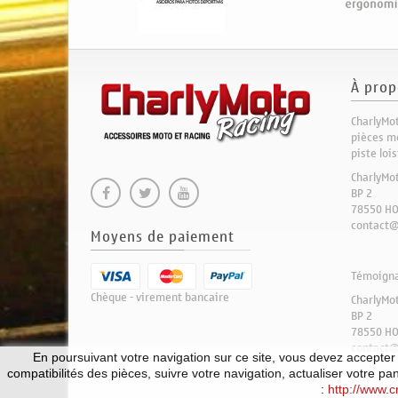
À prop
CharlyMot
pièces mo
piste loi
CharlyMo
BP 2
78550 H
contact@
Moyens de paiement
Témoignag
Chèque - virement bancaire
CharlyMo
BP 2
78550 H
contact@
En poursuivant votre navigation sur ce site, vous devez accepter l’
compatibilités des pièces, suivre votre navigation, actualiser votre pa
:
http://www.cn