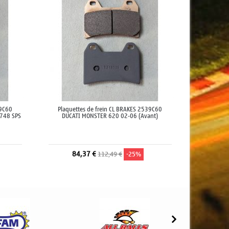
39C60
Plaquettes de frein CL BRAKES 2539C60
 748 SPS
DUCATI MONSTER 620 02-06 (Avant)
84,37 €
112,49 €
-25%