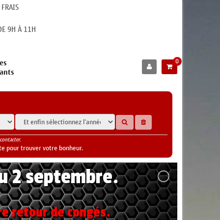
 FRAIS
E 9H À 11H
0
es
cants
contacter.
te pour trouver votre bonheur.
au 2 septembre.
re retour de congés.