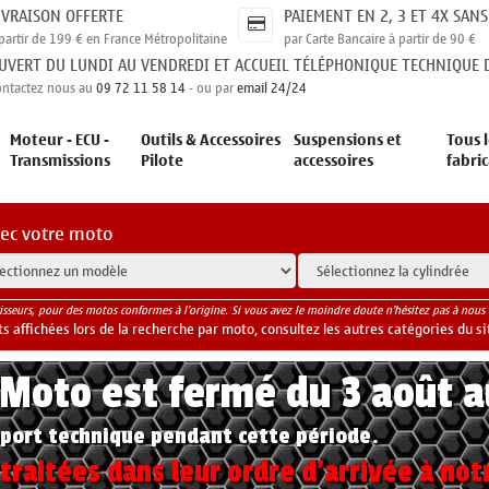
IVRAISON OFFERTE
PAIEMENT EN 2, 3 ET 4X SANS
partir de 199 € en France Métropolitaine
par Carte Bancaire à partir de 90 €
UVERT DU LUNDI AU VENDREDI ET ACCUEIL TÉLÉPHONIQUE TECHNIQUE D
ontactez nous au
09 72 11 58 14
- ou par
email 24/24
Moteur - ECU -
Outils & Accessoires
Suspensions et
Tous l
Transmissions
Pilote
accessoires
fabri
vec votre moto
isseurs, pour des motos conformes à l'origine. Si vous avez le moindre doute n'hésitez pas à nous 
 affichées lors de la recherche par moto, consultez les autres catégories du si
yMoto est fermé du 3 août 
port technique pendant cette période.
raitées dans leur ordre d'arrivée à not