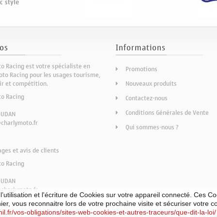
os
Informations
o Racing est votre spécialiste en
Promotions
to Racing pour les usages tourisme,
sir et compétition.
Nouveaux produits
to Racing
Contactez-nous
Conditions Générales de Vente
OUDAN
charlymoto.fr
Qui sommes-nous ?
es et avis de clients
to Racing
OUDAN
charlymoto.fr
utilisation et l'écriture de Cookies sur votre appareil connecté. Ces Cook
nier, vous reconnaitre lors de votre prochaine visite et sécuriser votre 
il.fr/vos-obligations/sites-web-cookies-et-autres-traceurs/que-dit-la-loi/