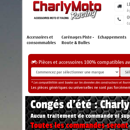
L
à 
O
C
Accessoires et
Carénages Piste -
Echappements
consommables
Route & Bulles
Pièces et accessoires 100% compatibles a
* Les compatibilités sont basées sur les données des constructeurs et fourn
Les pièces génériques ou universelles ne sont pas forcéments
Congés d'été : Charl
Aucun traitement de commande ni sup
Toutes les commandes seront t