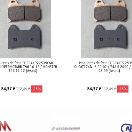
uettes de frein CL BRAKES 2539C60
Plaquettes de frein CL BRAKES 25
 HYPERMOTARD 796 10-12 / MONSTER
DUCATI 748 - S 99-02 / 748 R 2000 /
796 11-12 (Avant)
98-99 (Avant)
84,37 €
84,37 €
112,49 €
-25%
112,49 €
-25%