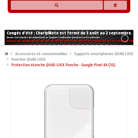
* Les compatibilités sont basées sur les données des constructeurs et fournisseurs,
pour des motos conformes à l'origine. Si vous avez le moindre doute n'hésitez pas
à nous contacter.
Congés d'été : CharlyMoto est fermé du 3 août au 2 septembre.
Aucun traitement de commande ni support technique pendant cette période.
Toutes les commandes seront traitées dans leur ordre d'arrivée à notre retour de congé
Accessoires et consommables
Supports smartphones QUAD LOCK
Ponchos QUAD LOCK
Protection étanche QUAD LOCK Poncho - Google Pixel 4A (5G)