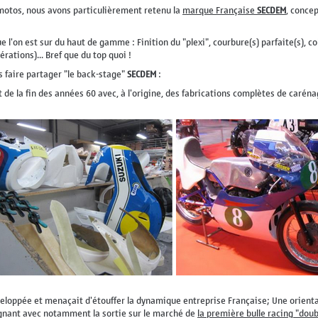
 motos, nous avons particulièrement retenu la
marque Française
SECDEM
, conce
 l'on est sur du haut de gamme : Finition du "plexi", courbure(s) parfaite(s), co
rations)... Bref que du top quoi !
 faire partager "le back-stage"
SECDEM
:
de la fin des années 60 avec, à l'origine, des fabrications complètes de caréna
eloppée et menaçait d'étouffer la dynamique entreprise Française; Une orientat
agnant avec notamment la sortie sur le marché de
la première bulle racing "dou