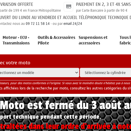
IVRAISON OFFERTE
PAIEMENT EN 2, 3 ET 4X SANS
partir de 199 € en France Métropolitaine
par Carte Bancaire à partir de 90 €
UVERT DU LUNDI AU VENDREDI ET ACCUEIL TÉLÉPHONIQUE TECHNIQUE D
ontactez nous au
09 72 11 58 14
- ou par
email 24/24
Moteur - ECU -
Outils & Accessoires
Suspensions et
Tous l
Transmissions
Pilote
accessoires
fabri
vec votre moto
isseurs, pour des motos conformes à l'origine. Si vous avez le moindre doute n'hésitez pas à nous 
 affichées lors de la recherche par moto, consultez les autres catégories du si
yMoto est fermé du 3 août 
port technique pendant cette période.
raitées dans leur ordre d'arrivée à not