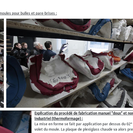
moules pour bulles et pare-brises :
Explication du procédé de fabrication manuel "doux" et no
industriel (thermoformage)
:
La mise en forme se fait par application par dessus du 02°
volet du moule. La plaque de plexiglass chaude va alors pr