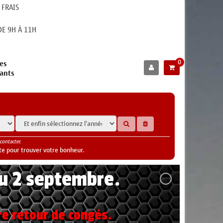
 FRAIS
E 9H À 11H
0
es
cants
contacter.
te pour trouver votre bonheur.
au 2 septembre.
re retour de congés.