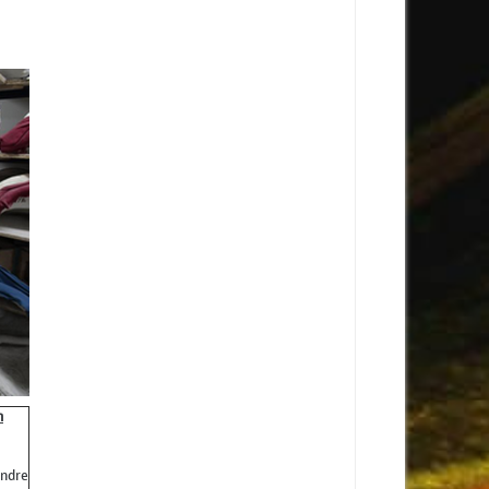
n
endre