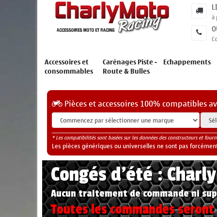
L
à 
O
C
Accessoires et
Carénages Piste -
Echappements
consommables
Route & Bulles
Pièces et accessoires 100% compatibles a
* Les compatibilités sont basées sur les données des constructeurs et fourn
Les pièces génériques ou universelles ne sont pas forcéments
Congés d'été : Charl
Aucun traitement de commande ni sup
Toutes les commandes seront t