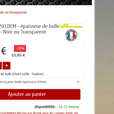
Noir ou Transparent
 SECDEM - épaisseur de bulle
 Noir ou Transparent
 €
-15%
15,95 €
de bulle (Choix taille - Couleur)
Ajouter au panier
Disponibilité :
24-72 Heures
CharlyMoto Racing est fermé pour les congés d'été, du