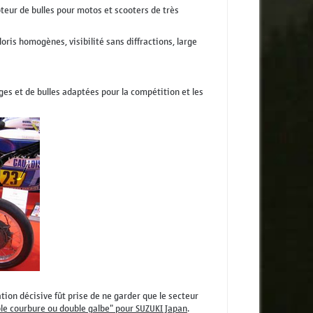
pteur de bulles pour motos et scooters de très
loris homogènes, visibilité sans diffractions, large
ges et de bulles adaptées pour la compétition et les
ion décisive fût prise de ne garder que le secteur
ble courbure ou double galbe" pour SUZUKI Japan
.