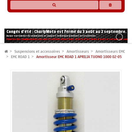
* Les compatibilités sont basées sur les données des constructeurs et fournisseurs,
pour des motos conformes à l'origine. Si vous avez le moindre doute n'hésitez pas
à nous contacter.
Congés d'été : CharlyMoto est fermé du 3 août au 2 septembre.
Aucun traitement de commande ni support technique pendant cette période.
Toutes les commandes seront traitées dans leur ordre d'arrivée à notre retour de congé
Suspensions et accessoires
Amortisseurs
Amortisseurs EMC
EMC ROAD 1
Amortisseur EMC ROAD 1 APRILIA TUONO 1000 02-05