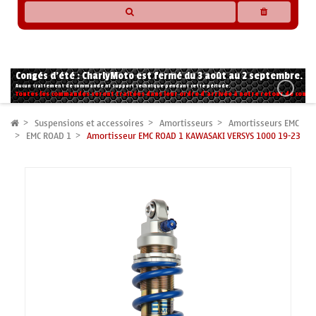
* Les compatibilités sont basées sur les données des constructeurs et fournisseurs,
pour des motos conformes à l'origine. Si vous avez le moindre doute n'hésitez pas
à nous contacter.
Congés d'été : CharlyMoto est fermé du 3 août au 2 septembre.
Aucun traitement de commande ni support technique pendant cette période.
Toutes les commandes seront traitées dans leur ordre d'arrivée à notre retour de congé
Suspensions et accessoires
Amortisseurs
Amortisseurs EMC
EMC ROAD 1
Amortisseur EMC ROAD 1 KAWASAKI VERSYS 1000 19-23