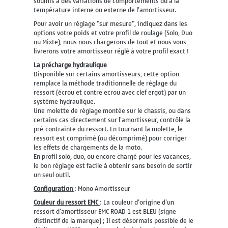
soumis à des variations de comportements dû à la
température interne ou externe de l'amortisseur.
Pour avoir un réglage "sur mesure", indiquez dans les
options votre poids et votre profil de roulage (Solo, Duo
ou Mixte), nous nous chargerons de tout et nous vous
livrerons votre amortisseur réglé à votre profil exact !
La précharge hydraulique
Disponible sur certains amortisseurs, cette option
remplace la méthode traditionnelle de réglage du
ressort (écrou et contre ecrou avec clef ergot) par un
système hydraulique.
Une molette de réglage montée sur le chassis, ou dans
certains cas directement sur l'amortisseur, contrôle la
pré-contrainte du ressort. En tournant la molette, le
ressort est comprimé (ou décomprimé) pour corriger
les effets de chargements de la moto.
En profil solo, duo, ou encore chargé pour les vacances,
le bon réglage est facile à obtenir sans besoin de sortir
un seul outil.
Configuration
: Mono Amortisseur
Couleur du ressort EMC
: La couleur d'origine d'un
ressort d'amortisseur EMC ROAD 1 est BLEU (signe
distinctif de la marque) ; Il est désormais possible de le