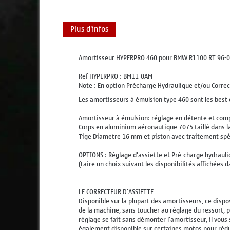
Plus d'infos
Amortisseur HYPERPRO 460 pour BMW R1100 RT 96-01
Ref HYPERPRO : BM11-0AM
Note : En option Précharge Hydraulique et/ou Correc
Les amortisseurs à émulsion type 460 sont les best 
Amortisseur à émulsion: réglage en détente et compre
Corps en aluminium aéronautique 7075 taillé dans 
Tige Diametre 16 mm et piston avec traitement spé
OPTIONS : Réglage d'assiette et Pré-charge hydraul
(Faire un choix suivant les disponibilités affichées d
LE CORRECTEUR D'ASSIETTE
Disponible sur la plupart des amortisseurs, ce dispo
de la machine, sans toucher au réglage du ressort, po
réglage se fait sans démonter l'amortisseur, il vous 
également disponible sur certaines motos pour réduir