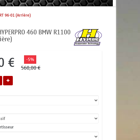
T 96-01 (Arrière)
 HYPERPRO 460 BMW R1100
ière)
0 €
-5%
560,00 €
ortisseur