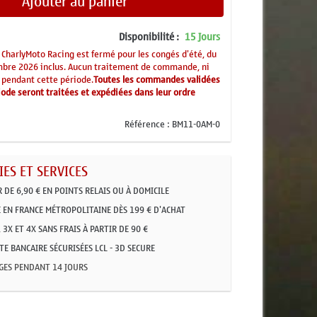
Ajouter au panier
Disponibilité :
15 Jours
CharlyMoto Racing est fermé pour les congés d'été, du
mbre 2026 inclus. Aucun traitement de commande, ni
 pendant cette période.
Toutes les commandes validées
ode seront traitées et expédiées dans leur ordre
Référence :
BM11-0AM-0
ES ET SERVICES
R DE 6,90 € EN POINTS RELAIS OU À DOMICILE
 EN FRANCE MÉTROPOLITAINE DÈS 199 € D'ACHAT
 3X ET 4X SANS FRAIS À PARTIR DE 90 €
E BANCAIRE SÉCURISÉES LCL - 3D SECURE
GES PENDANT 14 JOURS