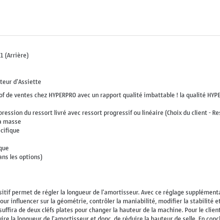
 (Arrière)
teur d'Assiette
of de ventes chez HYPERPRO avec un rapport qualité imbattable ! la qualité HY
ssion du ressort livré avec ressort progressif ou linéaire (Choix du client - Re
la masse
cifique
ique
ans les options)
sitif permet de régler la longueur de l'amortisseur. Avec ce réglage supplémenta
ur influencer sur la géométrie, contrôler la maniabilité, modifier la stabilité e
suffira de deux cléfs plates pour changer la hauteur de la machine. Pour le clie
e la longueur de l'amortisseur et donc, de réduire la hauteur de selle. En concl