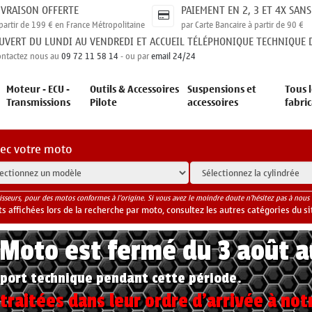
IVRAISON OFFERTE
PAIEMENT EN 2, 3 ET 4X SANS
partir de 199 € en France Métropolitaine
par Carte Bancaire à partir de 90 €
UVERT DU LUNDI AU VENDREDI ET ACCUEIL TÉLÉPHONIQUE TECHNIQUE D
ontactez nous au
09 72 11 58 14
- ou par
email 24/24
Moteur - ECU -
Outils & Accessoires
Suspensions et
Tous l
Transmissions
Pilote
accessoires
fabri
vec votre moto
isseurs, pour des motos conformes à l'origine. Si vous avez le moindre doute n'hésitez pas à nous 
 affichées lors de la recherche par moto, consultez les autres catégories du si
yMoto est fermé du 3 août 
port technique pendant cette période.
raitées dans leur ordre d'arrivée à not