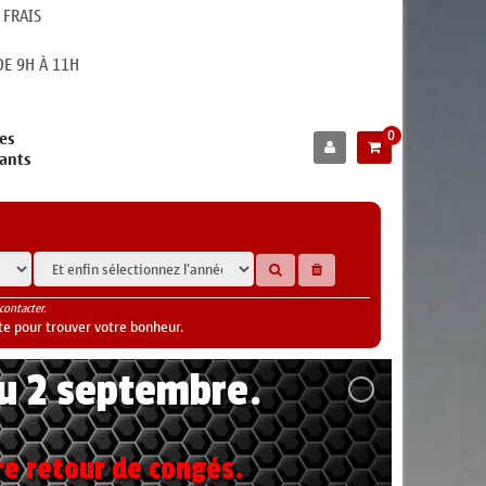
 FRAIS
E 9H À 11H
0
es
cants
contacter.
te pour trouver votre bonheur.
au 2 septembre.
re retour de congés.