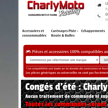
L
à 
O
C
Accessoires et
Carénages Piste -
Echappements
consommables
Route & Bulles
Pièces et accessoires 100% compatibles a
* Les compatibilités sont basées sur les données des constructeurs et fourn
Les pièces génériques ou universelles ne sont pas forcéments
Congés d'été : Charl
Aucun traitement de commande ni sup
Toutes les commandes seront t