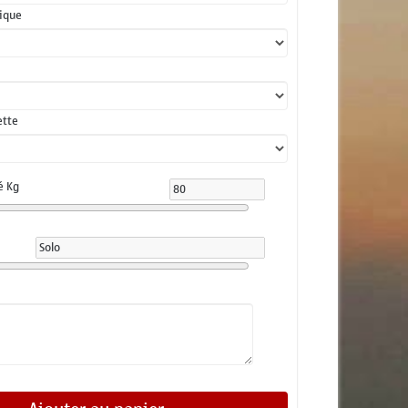
lique
ette
é Kg