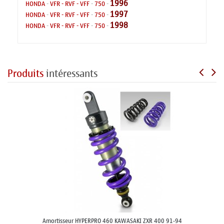
1996
HONDA
-
VFR - RVF - VFF
-
750
-
1997
HONDA
-
VFR - RVF - VFF
-
750
-
1998
HONDA
-
VFR - RVF - VFF
-
750
-
Produits
intéressants
Amortisseur HYPERPRO 460 KAWASAKI ZXR 400 91-94