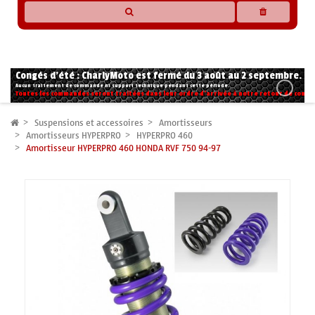
* Les compatibilités sont basées sur les données des constructeurs et fournisseurs,
pour des motos conformes à l'origine. Si vous avez le moindre doute n'hésitez pas
à nous contacter.
Congés d'été : CharlyMoto est fermé du 3 août au 2 septembre.
Aucun traitement de commande ni support technique pendant cette période.
Toutes les commandes seront traitées dans leur ordre d'arrivée à notre retour de congé
Suspensions et accessoires
Amortisseurs
Amortisseurs HYPERPRO
HYPERPRO 460
Amortisseur HYPERPRO 460 HONDA RVF 750 94-97