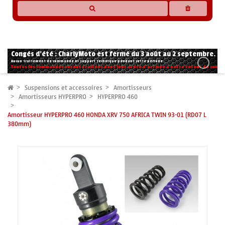
* Les compatibilités sont basées sur les données des constructeurs et fournisseurs,
pour des motos conformes à l'origine. Si vous avez le moindre doute n'hésitez pas
à nous contacter.
Congés d'été : CharlyMoto est fermé du 3 août au 2 septembre.
Aucun traitement de commande ni support technique pendant cette période.
Toutes les commandes seront traitées dans leur ordre d'arrivée à notre retour de congé
Suspensions et accessoires
Amortisseurs
Amortisseurs HYPERPRO
HYPERPRO 460
Amortisseur HYPERPRO 460 HONDA XRV 750 AFRICA TWIN 93-01 (RD07 L
380mm)