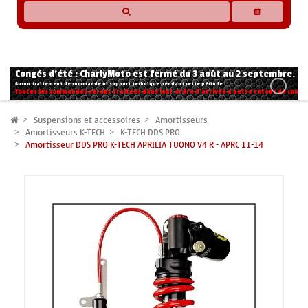
* Les compatibilités sont basées sur les données des constructeurs et fournisseurs,
pour des motos conformes à l'origine. Si vous avez le moindre doute n'hésitez pas
à nous contacter.
Congés d'été : CharlyMoto est fermé du 3 août au 2 septembre.
Aucun traitement de commande ni support technique pendant cette période.
Toutes les commandes seront traitées dans leur ordre d'arrivée à notre retour de congé
Suspensions et accessoires
Amortisseurs
Amortisseurs K-TECH
K-TECH DDS PRO
Amortisseur DDS PRO K-TECH APRILIA TUONO V4 R - APRC 11-14