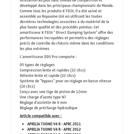
utilisation au plus haut niveau de compétition et
développé dans les principaux championnats du Monde.
Comme tous les produits K-TECH, il a été usiné et
assemblé au Royaume-Uni en utilisant les toutes
dernières technologies associées à du matériel de la
plus haute qualité et des procédés pointus. Cet
amortisseur K-TECH " Direct Damping System" offre des
performances incroyables et permettra des réglages
précis de contrôle du châssis même dans les conditions
les plus extrèmes
L'amortisseur DDS Pro comporte :
05 types de réglages
Compression lente et rapides (32 clics)
Détente lente et rapide (32 clics)
Système de "bypass" pour un réglage en basse vitesse
(16 clics)
Conçu avec une tige de piston de 12mm
Une charge d'azote type N7
Réglage d'assiette de 6 mm
Réglage de précharge hydraulique
Article compatible avec :
APRILIA TUONO V4 R - APRC 2011
APRILIA TUONO V4 R - APRC 2012