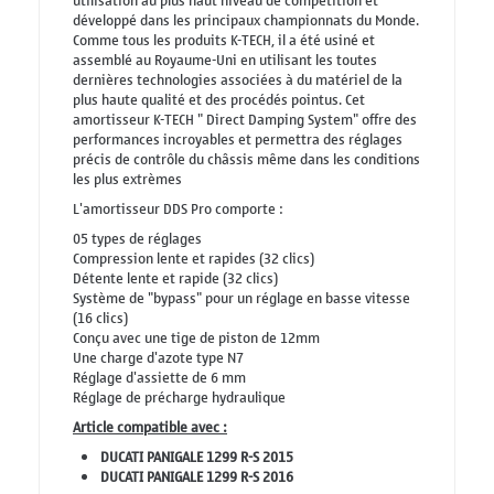
utilisation au plus haut niveau de compétition et
développé dans les principaux championnats du Monde.
Comme tous les produits K-TECH, il a été usiné et
assemblé au Royaume-Uni en utilisant les toutes
dernières technologies associées à du matériel de la
plus haute qualité et des procédés pointus. Cet
amortisseur K-TECH " Direct Damping System" offre des
performances incroyables et permettra des réglages
précis de contrôle du châssis même dans les conditions
les plus extrèmes
L'amortisseur DDS Pro comporte :
05 types de réglages
Compression lente et rapides (32 clics)
Détente lente et rapide (32 clics)
Système de "bypass" pour un réglage en basse vitesse
(16 clics)
Conçu avec une tige de piston de 12mm
Une charge d'azote type N7
Réglage d'assiette de 6 mm
Réglage de précharge hydraulique
Article compatible avec :
DUCATI PANIGALE 1299 R-S 2015
DUCATI PANIGALE 1299 R-S 2016