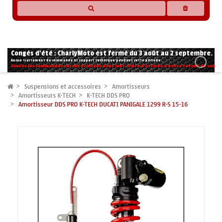
* Les compatibilités sont basées sur les données des constructeurs et fournisseurs,
pour des motos conformes à l'origine. Si vous avez le moindre doute n'hésitez pas
à nous contacter.
Congés d'été : CharlyMoto est fermé du 3 août au 2 septembre.
Aucun traitement de commande ni support technique pendant cette période.
Toutes les commandes seront traitées dans leur ordre d'arrivée à notre retour de congé
Suspensions et accessoires
Amortisseurs
Amortisseurs K-TECH
K-TECH DDS PRO
Amortisseur DDS PRO K-TECH DUCATI PANIGALE 1299 R-S 15-16