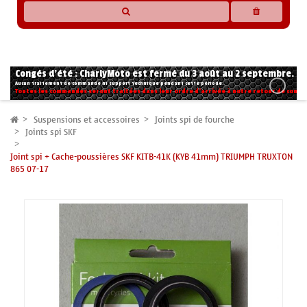
* Les compatibilités sont basées sur les données des constructeurs et fournisseurs,
pour des motos conformes à l'origine. Si vous avez le moindre doute n'hésitez pas
à nous contacter.
Congés d'été : CharlyMoto est fermé du 3 août au 2 septembre.
Aucun traitement de commande ni support technique pendant cette période.
Toutes les commandes seront traitées dans leur ordre d'arrivée à notre retour de congé
Suspensions et accessoires
Joints spi de fourche
Joints spi SKF
Joint spi + Cache-poussières SKF KITB-41K (KYB 41mm) TRIUMPH TRUXTON
865 07-17