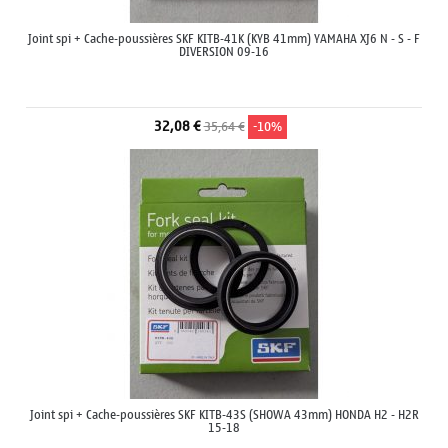
Joint spi + Cache-poussières SKF KITB-41K (KYB 41mm) YAMAHA XJ6 N - S - F
DIVERSION 09-16
32,08 €
35,64 €
-10%
Joint spi + Cache-poussières SKF KITB-43S (SHOWA 43mm) HONDA H2 - H2R
15-18