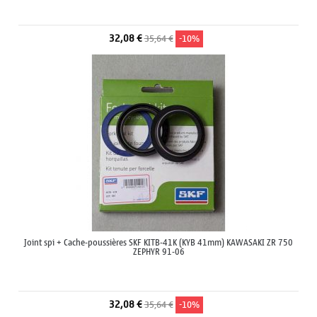
32,08 €
35,64 €
-10%
Joint spi + Cache-poussières SKF KITB-41K (KYB 41mm) KAWASAKI ZR 750
ZEPHYR 91-06
32,08 €
35,64 €
-10%