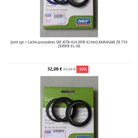
Joint spi + Cache-poussières SKF KITB-41K (KYB 41mm) KAWASAKI ZR 750
ZEPHYR 91-06
32,08 €
35,64 €
-10%