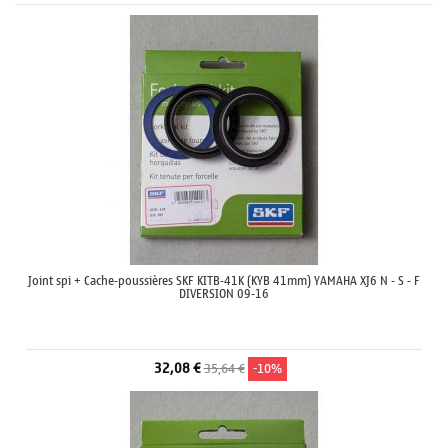
Joint spi + Cache-poussières SKF KITB-41K (KYB 41mm) YAMAHA XJ6 N - S - F
DIVERSION 09-16
32,08 €
35,64 €
-10%