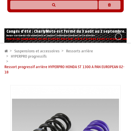
* Les compatibilités sont basées sur les données des constructeurs et fournisseurs,
pour des motos conformes à l'origine. Si vous avez le moindre doute n'hésitez pas
à nous contacter.
Congés d'été : CharlyMoto est fermé du 3 août au 2 septembre.
Aucun traitement de commande ni support technique pendant cette période.
Toutes les commandes seront traitées dans leur ordre d'arrivée à notre retour de congé
Suspensions et accessoires
Ressorts arrière
HYPERPRO progressifs
Ressort progressif arrière HYPERPRO HONDA ST 1300 A PAN EUROPEAN 02-
18