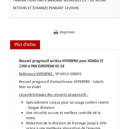
TRANSACTIONS CARTE BANCAIRE SÉCURISÉES LCL - 3D SECURE
RETOURS ET ÉCHANGES PENDANT 14 JOURS
Imprimer
Plus d'infos
Ressort progressif arrière HYPERPRO pour HONDA ST
1300 A PAN EUROPEAN 02-18
Référence HYPERPRO :
SP-HO13-SSB003
Ressort progressif d'amortisseur HYPERPRO - Coloris
Noir ou Violet
Caractéristiques des ressorts progressifs :
Spécialement conçus pour un usage confort routier
- longue distance.
Une sécurité accrue et meilleur contrôle de la
moto.
Réduction de la distance de freinage jusqu'à 20%
grâce à une meilleure absorption de l'énergie