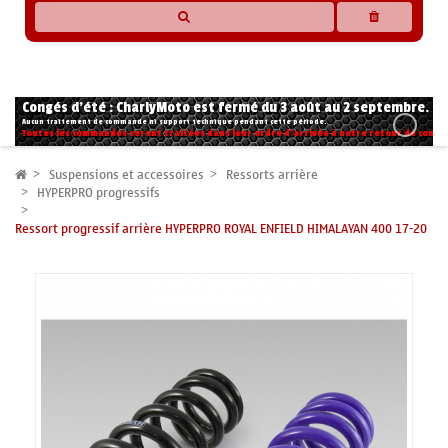
* Les compatibilités sont basées sur les données des constructeurs et fournisseurs,
pour des motos conformes à l'origine. Si vous avez le moindre doute n'hésitez pas
à nous contacter.
Congés d'été : CharlyMoto est fermé du 3 août au 2 septembre.
Aucun traitement de commande ni support technique pendant cette période.
Toutes les commandes seront traitées dans leur ordre d'arrivée à notre retour de congé
Suspensions et accessoires
Ressorts arrière
HYPERPRO progressifs
Ressort progressif arrière HYPERPRO ROYAL ENFIELD HIMALAYAN 400 17-20