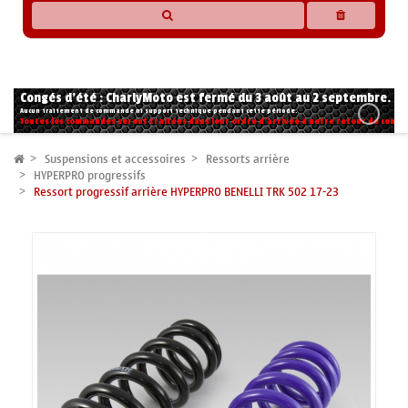
* Les compatibilités sont basées sur les données des constructeurs et fournisseurs,
pour des motos conformes à l'origine. Si vous avez le moindre doute n'hésitez pas
à nous contacter.
Congés d'été : CharlyMoto est fermé du 3 août au 2 septembre.
Aucun traitement de commande ni support technique pendant cette période.
Toutes les commandes seront traitées dans leur ordre d'arrivée à notre retour de congé
Suspensions et accessoires
Ressorts arrière
HYPERPRO progressifs
Ressort progressif arrière HYPERPRO BENELLI TRK 502 17-23