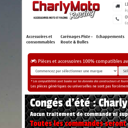
L
à 
O
C
Accessoires et
Carénages Piste -
Echappements
consommables
Route & Bulles
Pièces et accessoires 100% compatibles a
* Les compatibilités sont basées sur les données des constructeurs et fourn
Les pièces génériques ou universelles ne sont pas forcéments
Congés d'été : Charl
Aucun traitement de commande ni sup
Toutes les commandes seront t