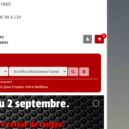
 FRAIS
E 9H À 11H
0
es
cants
contacter.
te pour trouver votre bonheur.
au 2 septembre.
re retour de congés.