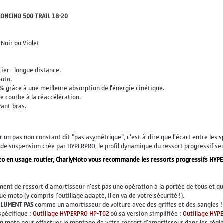
LEONCINO 500 TRAIL 18-20
Noir ou Violet
ier - longue distance.
moto.
% grâce à une meilleure absorption de l'énergie cinétique.
e courbe à la réaccélération.
vant-bras.
 un pas non constant dit "pas asymétrique", c'est-à-dire que l'écart entre les s
e suspension crée par HYPERPRO, le profil dynamique du ressort progressif sera
to en usage routier, CharlyMoto vous recommande les ressorts progressifs HYP
ement de ressort d'amortisseur n'est pas une opération à la portée de tous et 
 moto (y compris l'outillage adapté, il en va de votre sécurité !).
OLUMENT PAS
comme un amortisseur de voiture avec des griffes et des sangles !
spécifique :
Outillage HYPERPRO HP-T02
où sa version simplifiée :
Outillage HYP
en moto pour effectuer le montage de votre ressort d'amortisseur dans les règles