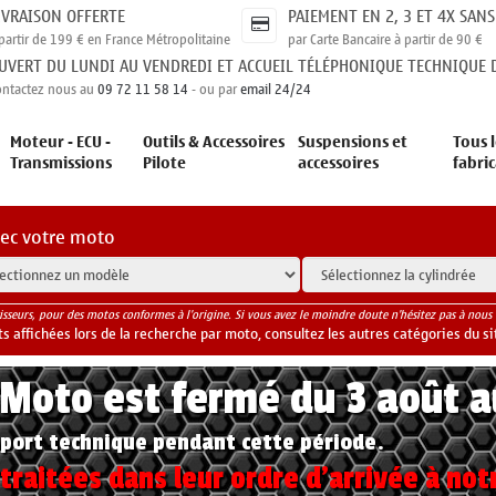
IVRAISON OFFERTE
PAIEMENT EN 2, 3 ET 4X SANS
partir de 199 € en France Métropolitaine
par Carte Bancaire à partir de 90 €
UVERT DU LUNDI AU VENDREDI ET ACCUEIL TÉLÉPHONIQUE TECHNIQUE D
ontactez nous au
09 72 11 58 14
- ou par
email 24/24
Moteur - ECU -
Outils & Accessoires
Suspensions et
Tous l
Transmissions
Pilote
accessoires
fabri
vec votre moto
isseurs, pour des motos conformes à l'origine. Si vous avez le moindre doute n'hésitez pas à nous 
 affichées lors de la recherche par moto, consultez les autres catégories du si
yMoto est fermé du 3 août 
port technique pendant cette période.
raitées dans leur ordre d'arrivée à not