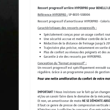
Ressort progressif arrière HYPERPRO pour BENELLI 
Référence HYPERPRO :
SP-BE05-SSB006
Ressort progressif d'amortisseur HYPERPRO - Coloris 
Caractéristiques des ressorts progressifs :
Spécialement conçus pour un usage confort rout
Une sécurité accrue et meilleur contrôle de la 
Réduction de la distance de freinage jusqu'à 20
Trajectoire plus précise, notamment en sortie d
Plus de confort au niveau des poignets et des a
Garantie à vie des ressorts par HYPERPRO.
Conception du "format progressif" :
Un ressort progressif est spécifiquement enroulé sur
régulière. Grâce à un programme poussé de gestion d
Pour une nette amélioration du confort de votre mo
IMPORTANT !
Nous insistons sur le fait qu'un chang
et/ou un savoir faire dans le domaine de la mécanique
Et non, un amortisseur de moto
NE SE DÉMONTE ABS
Il faut ce genre de presse de compression verticale 
N'hésitez pas à solliciter le concours d'un mécanici