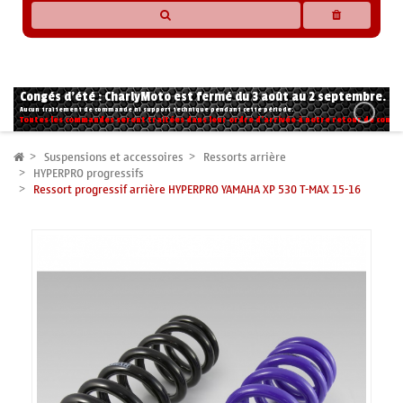
* Les compatibilités sont basées sur les données des constructeurs et fournisseurs,
pour des motos conformes à l'origine. Si vous avez le moindre doute n'hésitez pas
à nous contacter.
Congés d'été : CharlyMoto est fermé du 3 août au 2 septembre.
Aucun traitement de commande ni support technique pendant cette période.
Toutes les commandes seront traitées dans leur ordre d'arrivée à notre retour de congé
Suspensions et accessoires
Ressorts arrière
HYPERPRO progressifs
Ressort progressif arrière HYPERPRO YAMAHA XP 530 T-MAX 15-16