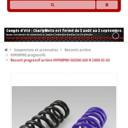
* Les compatibilités sont basées sur les données des constructeurs et fournisseurs,
pour des motos conformes à l'origine. Si vous avez le moindre doute n'hésitez pas
à nous contacter.
Congés d'été : CharlyMoto est fermé du 3 août au 2 septembre.
Aucun traitement de commande ni support technique pendant cette période.
Toutes les commandes seront traitées dans leur ordre d'arrivée à notre retour de congé
Suspensions et accessoires
Ressorts arrière
HYPERPRO progressifs
Ressort progressif arrière HYPERPRO SUZUKI GSX-R 1000 01-02