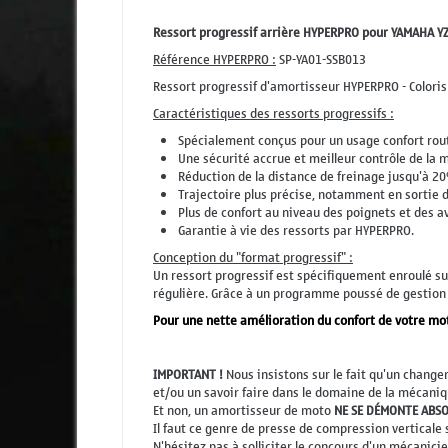
Ressort progressif arrière HYPERPRO pour YAMAHA Y
Référence HYPERPRO :
SP-YA01-SSB013
Ressort progressif d'amortisseur HYPERPRO - Coloris 
Caractéristiques des ressorts progressifs :
Spécialement conçus pour un usage confort rout
Une sécurité accrue et meilleur contrôle de la 
Réduction de la distance de freinage jusqu'à 20
Trajectoire plus précise, notamment en sortie d
Plus de confort au niveau des poignets et des a
Garantie à vie des ressorts par HYPERPRO.
Conception du "format progressif" :
Un ressort progressif est spécifiquement enroulé sur
régulière. Grâce à un programme poussé de gestion d
Pour une nette amélioration du confort de votre mo
IMPORTANT !
Nous insistons sur le fait qu'un chang
et/ou un savoir faire dans le domaine de la mécanique
Et non, un amortisseur de moto
NE SE DÉMONTE ABS
Il faut ce genre de presse de compression verticale 
N'hésitez pas à solliciter le concours d'un mécanici