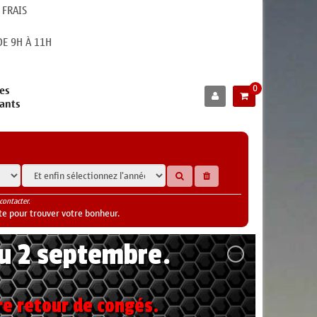
 FRAIS
E 9H À 11H
0
es
cants
contacter.
te pour trouver votre bonheur.
au 2 septembre.
re retour de congés.