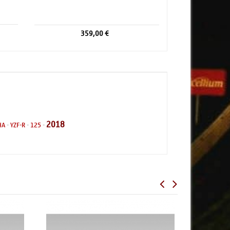
359,00 €
2018
HA
-
YZF-R
-
125
-