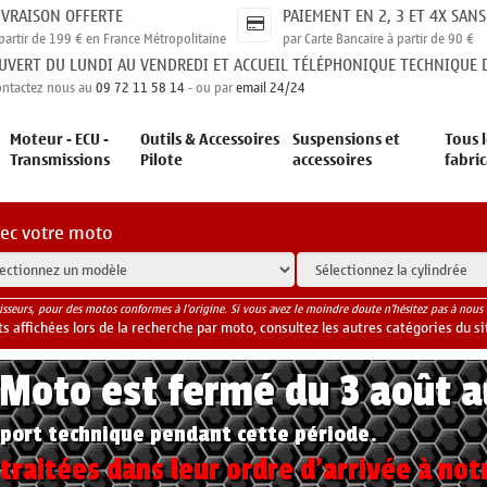
IVRAISON OFFERTE
PAIEMENT EN 2, 3 ET 4X SANS
partir de 199 € en France Métropolitaine
par Carte Bancaire à partir de 90 €
UVERT DU LUNDI AU VENDREDI ET ACCUEIL TÉLÉPHONIQUE TECHNIQUE D
ontactez nous au
09 72 11 58 14
- ou par
email 24/24
Moteur - ECU -
Outils & Accessoires
Suspensions et
Tous l
Transmissions
Pilote
accessoires
fabri
vec votre moto
isseurs, pour des motos conformes à l'origine. Si vous avez le moindre doute n'hésitez pas à nous 
 affichées lors de la recherche par moto, consultez les autres catégories du si
yMoto est fermé du 3 août 
port technique pendant cette période.
raitées dans leur ordre d'arrivée à not