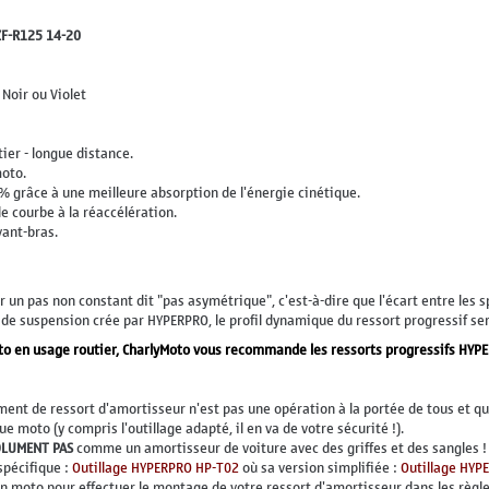
ZF-R125 14-20
Noir ou Violet
ier - longue distance.
moto.
% grâce à une meilleure absorption de l'énergie cinétique.
e courbe à la réaccélération.
vant-bras.
 un pas non constant dit "pas asymétrique", c'est-à-dire que l'écart entre les s
e suspension crée par HYPERPRO, le profil dynamique du ressort progressif sera
to en usage routier, CharlyMoto vous recommande les ressorts progressifs HYP
ement de ressort d'amortisseur n'est pas une opération à la portée de tous et 
 moto (y compris l'outillage adapté, il en va de votre sécurité !).
OLUMENT PAS
comme un amortisseur de voiture avec des griffes et des sangles !
spécifique :
Outillage HYPERPRO HP-T02
où sa version simplifiée :
Outillage HYP
en moto pour effectuer le montage de votre ressort d'amortisseur dans les règles