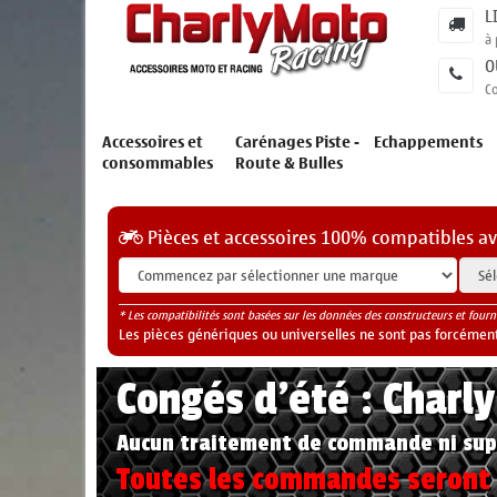
L
à 
O
C
Accessoires et
Carénages Piste -
Echappements
consommables
Route & Bulles
Pièces et accessoires 100% compatibles a
* Les compatibilités sont basées sur les données des constructeurs et fourn
Les pièces génériques ou universelles ne sont pas forcéments
Congés d'été : Charl
Aucun traitement de commande ni sup
Toutes les commandes seront t