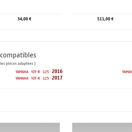
34,00 €
511,00 €
 compatibles
 les pièces adaptées )
2016
YAMAHA
-
YZF-R
-
125
-
YAMA
2017
YAMAHA
-
YZF-R
-
125
-