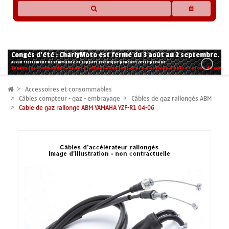
* Les compatibilités sont basées sur les données des constructeurs et fournisseurs,
pour des motos conformes à l'origine. Si vous avez le moindre doute n'hésitez pas
à nous contacter.
Congés d'été : CharlyMoto est fermé du 3 août au 2 septembre.
Aucun traitement de commande ni support technique pendant cette période.
Toutes les commandes seront traitées dans leur ordre d'arrivée à notre retour de congé
Accessoires et consommables
Câbles compteur - gaz - embrayage
Câbles de gaz rallongés ABM
Cable de gaz rallongé ABM YAMAHA YZF-R1 04-06