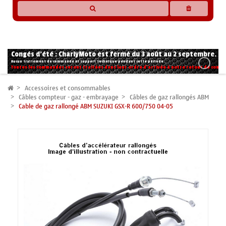
* Les compatibilités sont basées sur les données des constructeurs et fournisseurs,
pour des motos conformes à l'origine. Si vous avez le moindre doute n'hésitez pas
à nous contacter.
Congés d'été : CharlyMoto est fermé du 3 août au 2 septembre.
Aucun traitement de commande ni support technique pendant cette période.
Toutes les commandes seront traitées dans leur ordre d'arrivée à notre retour de congé
Accessoires et consommables
Câbles compteur - gaz - embrayage
Câbles de gaz rallongés ABM
Cable de gaz rallongé ABM SUZUKI GSX-R 600/750 04-05