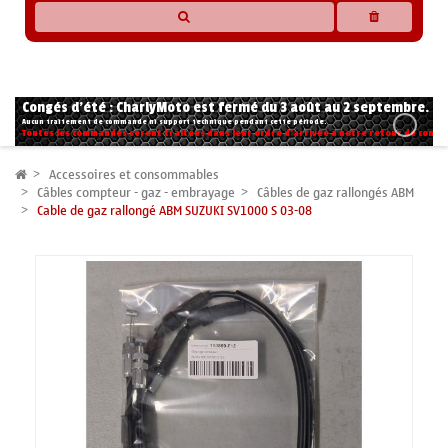
* Les compatibilités sont basées sur les données des constructeurs et fournisseurs,
pour des motos conformes à l'origine. Si vous avez le moindre doute n'hésitez pas
à nous contacter.
Congés d'été : CharlyMoto est fermé du 3 août au 2 septembre.
Aucun traitement de commande ni support technique pendant cette période.
Toutes les commandes seront traitées dans leur ordre d'arrivée à notre retour de congé
Accessoires et consommables
Câbles compteur - gaz - embrayage
Câbles de gaz rallongés ABM
Cable de gaz rallongé ABM SUZUKI SV1000 S 03-08