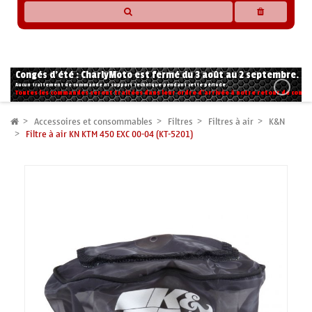
* Les compatibilités sont basées sur les données des constructeurs et fournisseurs,
pour des motos conformes à l'origine. Si vous avez le moindre doute n'hésitez pas
à nous contacter.
Congés d'été : CharlyMoto est fermé du 3 août au 2 septembre.
Aucun traitement de commande ni support technique pendant cette période.
Toutes les commandes seront traitées dans leur ordre d'arrivée à notre retour de congé
Accessoires et consommables
Filtres
Filtres à air
K&N
Filtre à air KN KTM 450 EXC 00-04 (KT-5201)