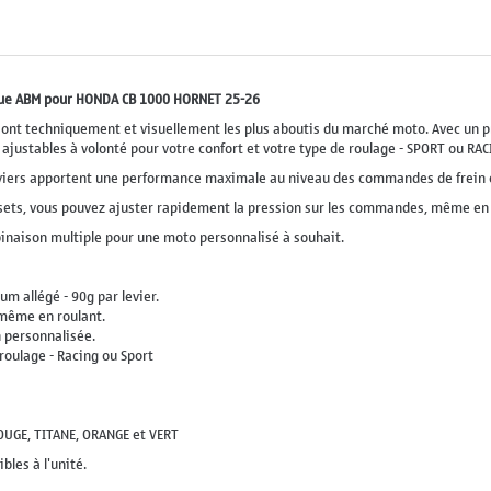
que ABM pour HONDA CB 1000 HORNET 25-26
nt techniquement et visuellement les plus aboutis du marché moto. Avec un prof
justables à volonté pour votre confort et votre type de roulage - SPORT ou RAC
leviers apportent une performance maximale au niveau des commandes de frein
ffsets, vous pouvez ajuster rapidement la pression sur les commandes, même en 
binaison multiple pour une moto personnalisé à souhait.
m allégé - 90g par levier.
 même en roulant.
 personnalisée.
roulage - Racing ou Sport
ROUGE, TITANE, ORANGE et VERT
bles à l'unité.