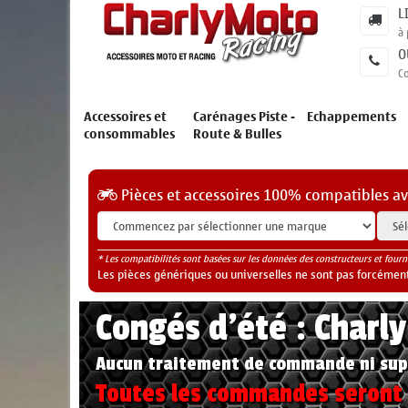
L
à 
O
C
Accessoires et
Carénages Piste -
Echappements
consommables
Route & Bulles
Pièces et accessoires 100% compatibles a
* Les compatibilités sont basées sur les données des constructeurs et fourn
Les pièces génériques ou universelles ne sont pas forcéments
Congés d'été : Charl
Aucun traitement de commande ni sup
Toutes les commandes seront t