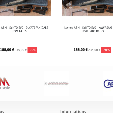
s ABM - SYNTO EVO - DUCATI PANIGALE
Leviers ABM - SYNTO EVO - KAWASAKI
899 14-15
650 - ABS 06-09
188,00 €
188,00 €
235,00 €
-20%
235,00 €
-20%
os
Informations