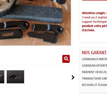
Attention congés :
3 aout au 2 septe
support technique
pendant cette péri
d'arrivée
.
NOS GARANTI
LIVRAISON À PARTI
LIVRAISON OFFERTE
PAIEMENT CB EN 2X,
TRANSACTIONS CART
RETOURS ET ÉCHAN