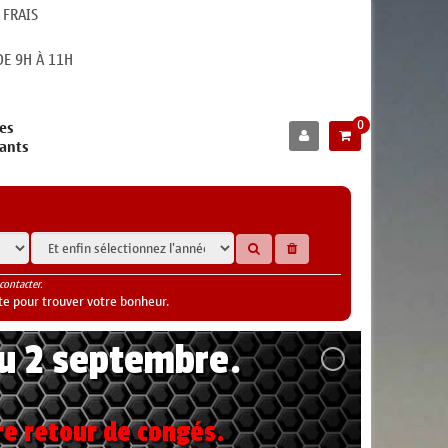
 FRAIS
E 9H À 11H
0
es
cants
contacter.
te pour trouver votre bonheur.
au 2 septembre.
re retour de congés.