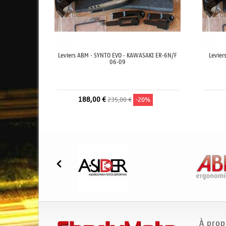
Leviers ABM - SYNTO EVO - KAWASAKI ER-6N/F
Levier
06-09
188,00 €
235,00 €
-20%
À prop