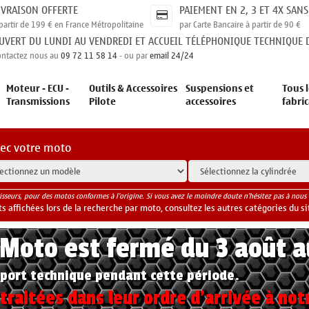
IVRAISON OFFERTE
PAIEMENT EN 2, 3 ET 4X SANS
partir de 199 € en France Métropolitaine
par Carte Bancaire à partir de 90 €
UVERT DU LUNDI AU VENDREDI ET ACCUEIL TÉLÉPHONIQUE TECHNIQUE D
ontactez nous au
09 72 11 58 14
- ou par
email 24/24
Moteur - ECU -
Outils & Accessoires
Suspensions et
Tous l
Transmissions
Pilote
accessoires
fabri
vec votre moto
isseurs, pour des motos conformes à l'origine. Si vous avez le moindre doute n'hésitez pas à nous 
 affichées lors de la recherche par moto, consultez les autres catégories du si
yMoto est fermé du 3 août 
port technique pendant cette période.
raitées dans leur ordre d'arrivée à not