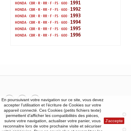
1991
HONDA
-
CBR - R - RR - F - FS
-
600
-
1992
HONDA
-
CBR - R - RR - F - FS
-
600
-
1993
HONDA
-
CBR - R - RR - F - FS
-
600
-
1994
HONDA
-
CBR - R - RR - F - FS
-
600
-
1995
HONDA
-
CBR - R - RR - F - FS
-
600
-
1996
HONDA
-
CBR - R - RR - F - FS
-
600
-
En poursuivant votre navigation sur ce site, vous devez
accepter l’utilisation et l'écriture de Cookies sur votre
appareil connecté. Ces Cookies (petits fichiers texte)
Moyens de paiement
permettent d'afficher les compatibilités des pièces,
suivre votre navigation, actualiser votre panier, vous
J'accepte
reconnaitre lors de votre prochaine visite et sécuriser
À propos