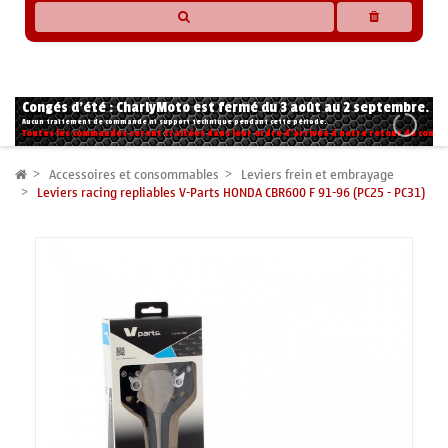
* Les compatibilités sont basées sur les données des constructeurs et fournisseurs,
pour des motos conformes à l'origine. Si vous avez le moindre doute n'hésitez pas
à nous contacter.
Congés d'été : CharlyMoto est fermé du 3 août au 2 septembre.
Aucun traitement de commande ni support technique pendant cette période.
Toutes les commandes seront traitées dans leur ordre d'arrivée à notre retour de congé
Accessoires et consommables
Leviers frein et embrayage
Leviers racing repliables V-Parts HONDA CBR600 F 91-96 (PC25 - PC31)