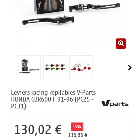
Leviers racing repliables V-Parts
HONDA CBR600 F 91-96 (PC25 -
PC31)
130,02 €
-5%
136,86 €