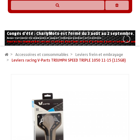
* Les compatibilités sont basées sur les données des constructeurs et fournisseurs,
pour des motos conformes à l'origine. Si vous avez le moindre doute n'hésitez pas
à nous contacter.
Congés d'été : CharlyMoto est fermé du 3 août au 2 septembre.
Aucun traitement de commande ni support technique pendant cette période.
Toutes les commandes seront traitées dans leur ordre d'arrivée à notre retour de congé
Accessoires et consommables
Leviers frein et embrayage
Leviers racing V-Parts TRIUMPH SPEED TRIPLE 1050 11-15 (115GB)