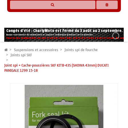
* Les compatibilités sont basées sur les données des constructeurs et fournisseurs,
pour des motos conformes à l'origine. Si vous avez le moindre doute n'hésitez pas
à nous contacter.
Congés d'été : CharlyMoto est fermé du 3 août au 2 septembre.
Aucun traitement de commande ni support technique pendant cette période.
Toutes les commandes seront traitées dans leur ordre d'arrivée à notre retour de congé
Suspensions et accessoires
Joints spi de fourche
Joints spi SKF
Joint spi + Cache-poussières SKF KITB-43S (SHOWA 43mm) DUCATI
PANIGALE 1299 15-18