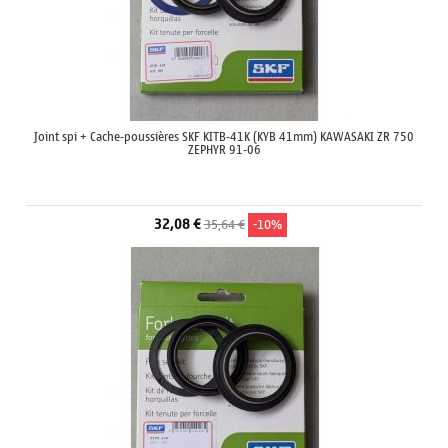
Joint spi + Cache-poussières SKF KITB-41K (KYB 41mm) KAWASAKI ZR 750
ZEPHYR 91-06
32,08 €
35,64 €
-10%