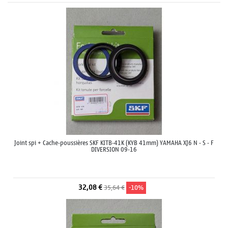
Joint spi + Cache-poussières SKF KITB-41K (KYB 41mm) YAMAHA XJ6 N - S - F
DIVERSION 09-16
32,08 €
35,64 €
-10%