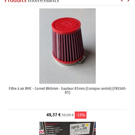
Produits
intéressants
Filtre à air BMC - Cornet Ø60mm - hauteur 85mm (Conique centré) (FBSS60-
85)
49,37 €
58,08 €
-15%