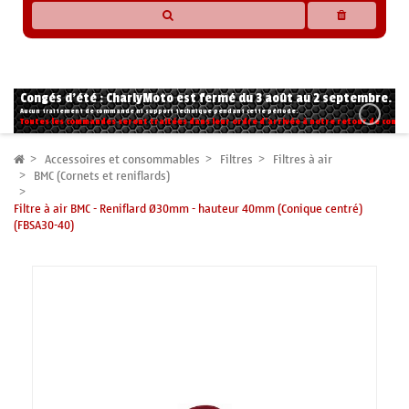
* Les compatibilités sont basées sur les données des constructeurs et fournisseurs,
pour des motos conformes à l'origine. Si vous avez le moindre doute n'hésitez pas
à nous contacter.
Congés d'été : CharlyMoto est fermé du 3 août au 2 septembre.
Aucun traitement de commande ni support technique pendant cette période.
Toutes les commandes seront traitées dans leur ordre d'arrivée à notre retour de congé
Accessoires et consommables
Filtres
Filtres à air
BMC (Cornets et reniflards)
Filtre à air BMC - Reniflard Ø30mm - hauteur 40mm (Conique centré)
(FBSA30-40)