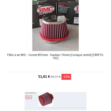
Filtre à air BMC - Cornet Ø55mm - hauteur 70mm (Conique centré) (FBPF55-
70C)
51,61 €
60,72 €
-15%