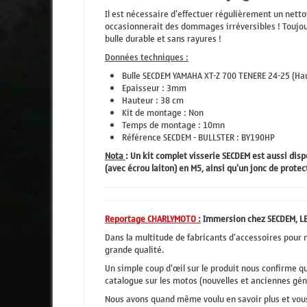
Il est nécessaire d'effectuer régulièrement un nett
occasionnerait des dommages irréversibles ! Toujo
bulle durable et sans rayures !
Données techniques :
Bulle SECDEM YAMAHA XT-Z 700 TENERE 24-25 (Ha
Epaisseur : 3mm
Hauteur : 38 cm
Kit de montage : Non
Temps de montage : 10mn
Référence SECDEM - BULLSTER : BY190HP
Nota
: Un kit complet visserie SECDEM est aussi dis
(avec écrou laiton) en M5, ainsi qu'un jonc de prote
Reportage CHARLYMOTO :
Immersion chez SECDEM, LE
Dans la multitude de fabricants d'accessoires pour
grande qualité.
Un simple coup d'
œil
sur le produit nous confirme que
catalogue sur les motos (nouvelles et anciennes géné
Nous avons quand même voulu en savoir plus et vous