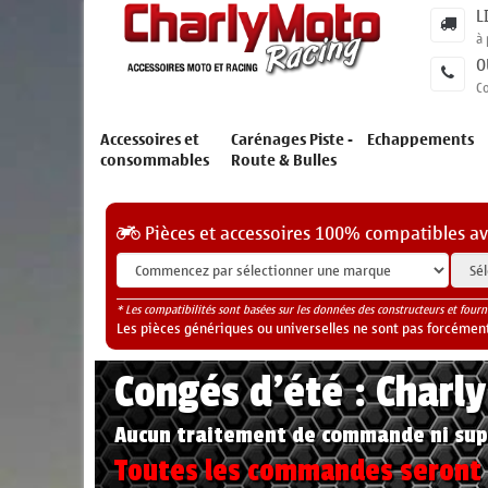
L
à 
O
C
Accessoires et
Carénages Piste -
Echappements
consommables
Route & Bulles
Pièces et accessoires 100% compatibles a
* Les compatibilités sont basées sur les données des constructeurs et fourn
Les pièces génériques ou universelles ne sont pas forcéments
Congés d'été : Charl
Aucun traitement de commande ni sup
Toutes les commandes seront t