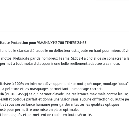
 Haute Protection pour YAMAHA XT-Z 700 TENERE 24-25
'une bulle standard à laquelle un déflecteur est ajouté en haut pour mieux dévie
 motos. Plébiscité par de nombreux Teams, SECDEM à choisi de se consacrer à l
 permet à tout motard d'acquérir une bulle réellement adaptée à sa moto.
trisée à 100% en interne : développement sur moto, découpe, moulage "doux" - 
, la peinture et les masquages permettant un montage correct.
MA
(PLEXIGLASS®) ce qui permet d'avoir une résistance maximale contre les UV, l
sultat optique parfait et donne une vision sans aucune diffraction ou autre per
nt et sous surveillance humaine pour garder intactes les qualités optiques.
posé pour permettre une mise en place optimale.
nt homologués et permettent de rouler en toute sécurité.