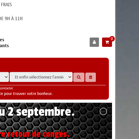
 FRAIS
E 9H À 11H
0
es
cants
contacter.
te pour trouver votre bonheur.
au 2 septembre.
re retour de congés.