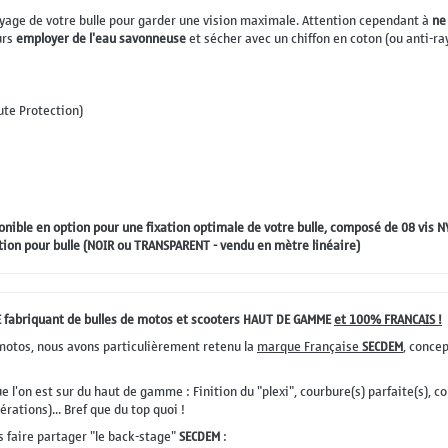
oyage de votre bulle pour garder une vision maximale. Attention cependant à
ne
urs
employer de l'eau savonneuse
et sécher avec un chiffon en coton (ou anti-ra
ute Protection)
ponible en option pour une fixation optimale de votre bulle, composé de 08 vis
ction pour bulle (NOIR ou TRANSPARENT - vendu en mètre linéaire)
 fabriquant de bulles de motos et scooters HAUT DE GAMME
et 100% FRANCAIS !
 motos, nous avons particulièrement retenu la
marque Française
SECDEM
, conce
 l'on est sur du haut de gamme : Finition du "plexi", courbure(s) parfaite(s), co
rations)... Bref que du top quoi !
 faire partager "le back-stage"
SECDEM
: