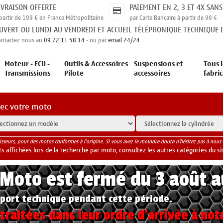
IVRAISON OFFERTE
PAIEMENT EN 2, 3 ET 4X SANS
partir de 199 € en France Métropolitaine
par Carte Bancaire à partir de 90 €
UVERT DU LUNDI AU VENDREDI ET ACCUEIL TÉLÉPHONIQUE TECHNIQUE D
ontactez nous au
09 72 11 58 14
- ou par
email 24/24
Moteur - ECU -
Outils & Accessoires
Suspensions et
Tous l
Transmissions
Pilote
accessoires
fabri
vec votre moto
isseurs, pour des motos conformes à l'origine. Si vous avez le moindre doute n'hésitez pas à nous 
 affichées lors de la recherche par moto, consultez les autres catégories du si
yMoto est fermé du 3 août 
port technique pendant cette période.
raitées dans leur ordre d'arrivée à not