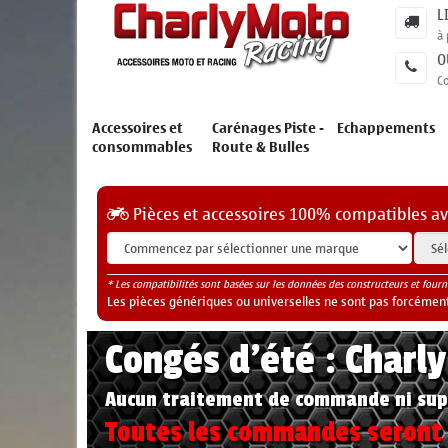
L
à 
O
C
Accessoires et
Carénages Piste -
Echappements
consommables
Route & Bulles
Pièces et accessoires 100% compatibles a
* Les compatibilités sont basées sur les données des constructeurs et fourn
Les pièces génériques ou universelles ne sont pas forcéments
Congés d'été : Charl
Aucun traitement de commande ni sup
Toutes les commandes seront t