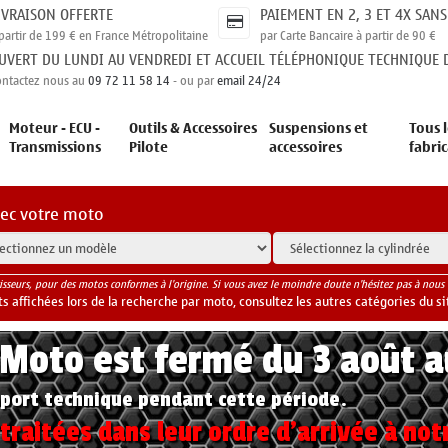
IVRAISON OFFERTE
PAIEMENT EN 2, 3 ET 4X SANS
partir de 199 € en France Métropolitaine
par Carte Bancaire à partir de 90 €
UVERT DU LUNDI AU VENDREDI ET ACCUEIL TÉLÉPHONIQUE TECHNIQUE D
ontactez nous au
09 72 11 58 14
- ou par
email 24/24
Moteur - ECU -
Outils & Accessoires
Suspensions et
Tous l
Transmissions
Pilote
accessoires
fabri
vec votre moto
isseurs, pour des motos conformes à l'origine. Si vous avez le moindre doute n'hésitez pas à nous 
 affichées lors de la recherche par moto, consultez les autres catégories du si
yMoto est fermé du 3 août 
port technique pendant cette période.
raitées dans leur ordre d'arrivée à not