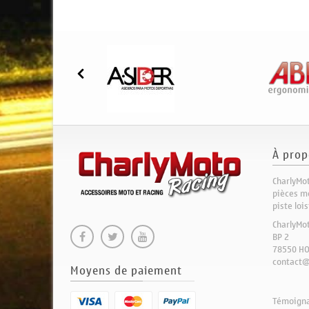
À prop
CharlyMot
pièces mo
piste loi
CharlyMo
BP 2
78550 H
contact@
Moyens de paiement
Témoignag