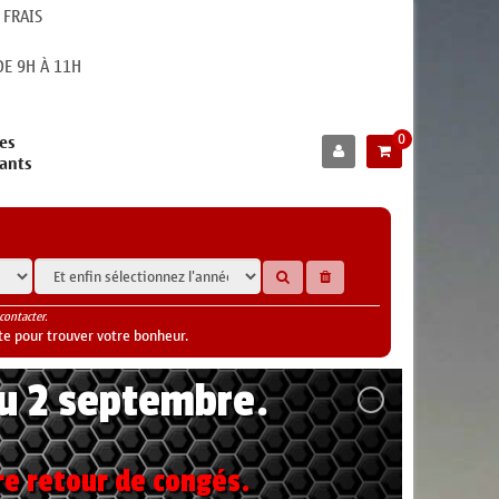
 FRAIS
E 9H À 11H
0
es
cants
contacter.
te pour trouver votre bonheur.
au 2 septembre.
re retour de congés.