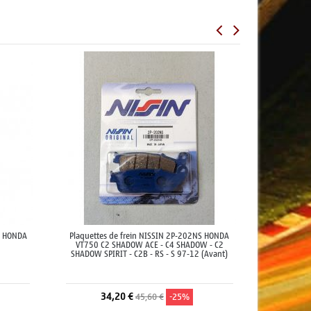
M HONDA
Plaquettes de frein NISSIN 2P-202NS HONDA
VT750 C2 SHADOW ACE - C4 SHADOW - C2
SHADOW SPIRIT - C2B - RS - S 97-12 (Avant)
34,20 €
45,60 €
-25%