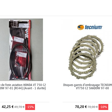
e de frein aviation HONDA VT 750 C2
Disques garnis d'embrayage TECNIU
OW 97-01 (RC44) (Avant - 1 durite)
VT750 C2 SHADOW 97-00
42,25 €
70,20 €
49,70 €
-15%
78,00 €
-10%